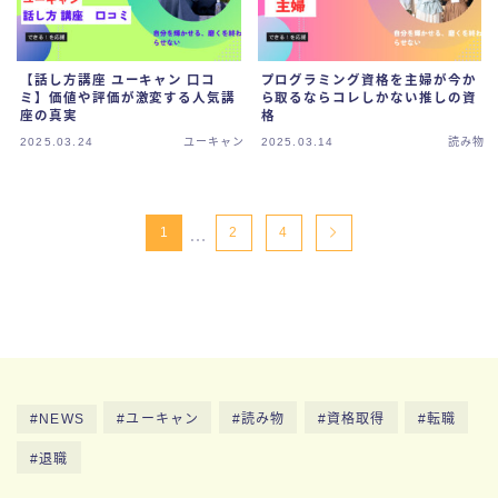
【話し方講座 ユーキャン 口コ
プログラミング資格を主婦が今か
ミ】価値や評価が激変する人気講
ら取るならコレしかない推しの資
座の真実
格
2025.03.24
ユーキャン
2025.03.14
読み物
1
2
4
…
NEWS
ユーキャン
読み物
資格取得
転職
退職