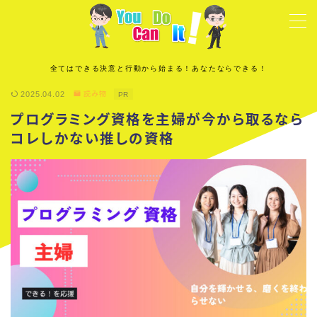
MENU
全てはできる決意と行動から始まる！あなたならできる！
運営者情報
2025.04.02
読み物
PR
プログラミング資格を主婦が今から取るなら
プライバシーポリシー
コレしかない推しの資格
プロフィール